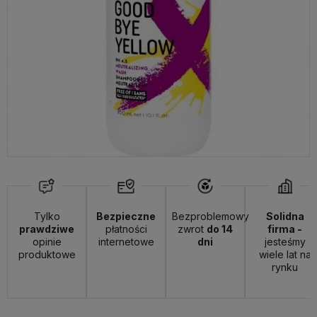
Tylko
Bezpieczne
Bezproblemowy
Solidna
prawdziwe
płatności
zwrot
do 14
firma -
opinie
internetowe
dni
jesteśmy
produktowe
wiele lat na
rynku