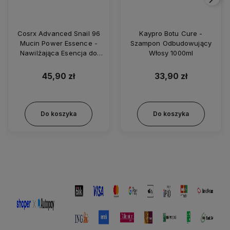
Cosrx Advanced Snail 96
Kaypro Botu Cure -
Mucin Power Essence -
Szampon Odbudowujący
Nawilżająca Esencja do
Włosy 1000ml
Twarzy z Ekstraktem ze
Śluzu Ślimaka 100ml
45,90 zł
33,90 zł
Do koszyka
Do koszyka