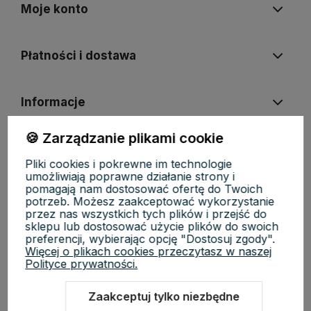
Moje konto
Płatności i dostawa
Informacje
🍪 Zarządzanie plikami cookie
O nas
Pliki cookies i pokrewne im technologie
umożliwiają poprawne działanie strony i
pomagają nam dostosować ofertę do Twoich
potrzeb. Możesz zaakceptować wykorzystanie
przez nas wszystkich tych plików i przejść do
sklepu lub dostosować użycie plików do swoich
KosmetycznyRaj.pl | ul. Michała Drzymały 8/61, 02-495 Warszawa |
preferencji, wybierając opcję "Dostosuj zgody".
NIP: 5223279970 | REGON: 527118819 | Email:
Więcej o plikach cookies przeczytasz w naszej
sklep@kosmetycznyraj.pl
| Telefon:
662 274 654
Polityce prywatności.
Zaakceptuj tylko niezbędne