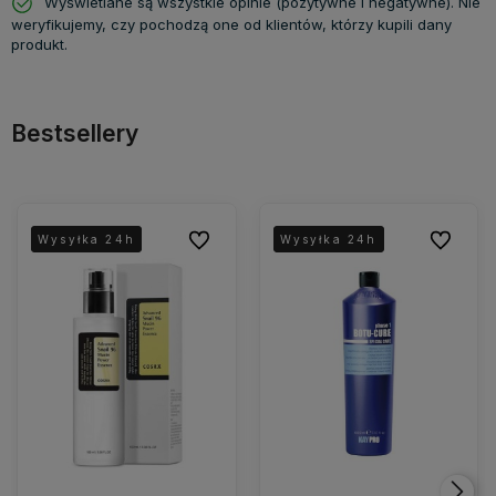
Wyświetlane są wszystkie opinie (pozytywne i negatywne). Nie
weryfikujemy, czy pochodzą one od klientów, którzy kupili dany
produkt.
Bestsellery
Do ulubionych
Do ulubio
Wysyłka 24h
Wysyłka 24h
Wysyłka 24h
Wysyłka 24h