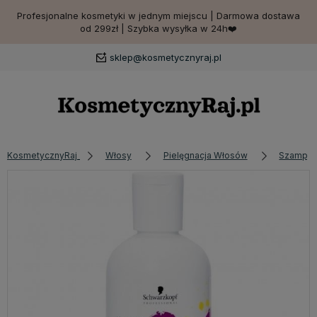
Profesjonalne kosmetyki w jednym miejscu | Darmowa dostawa
od 299zł | Szybka wysyłka w 24h❤️
sklep@kosmetycznyraj.pl
KosmetycznyRaj
Włosy
Pielęgnacja Włosów
Szampon