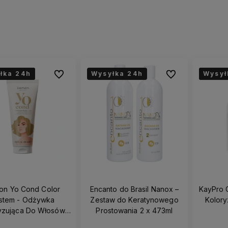
łka 24h
łka 24h
łka 24h
Wysyłka 24h
Wysył
Wysył
Wysył
Do ulubionych
Do ulubionych
on Yo Cond Color
Encanto do Brasil Nanox –
KayPro 
stem - Odżywka
Zestaw do Keratynowego
Kolory
odukty
Wszystkie nasze produkty są
yzująca Do Włosów
Prostowania 2 x 473ml
ci.
dostępne od ręki,
dlatego możesz
0ml - Beige/Beż
liczyć na ekspresową dostawę!