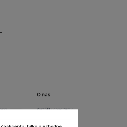
O nas
ości
Kontakt i dane firmy
Zaakceptuj tylko niezbędne