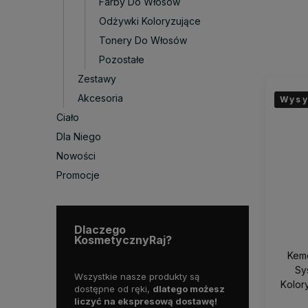
Farby Do Włosów
Odżywki Koloryzujące
Tonery Do Włosów
Pozostałe
Zestawy
Akcesoria
Wysy
Wysy
Wysy
Ciało
Dla Niego
Nowości
Promocje
Dlaczego
KosmetycznyRaj?
Kem
Sy
dukty
Wszystkie nasze produkty są
Dostarczamy pr
Kolor
i.
dostępne od ręki,
dlatego możesz
najwyższej jakoś
20
liczyć na ekspresową dostawę!