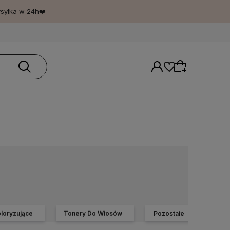
ysyłka w 24h❤️
Wybierz coś dla siebie z naszej aktualnej
oferty lub zaloguj się, aby przywrócić dodane
produkty do listy z poprzedniej sesji.
loryzujące
Tonery Do Włosów
Pozostałe