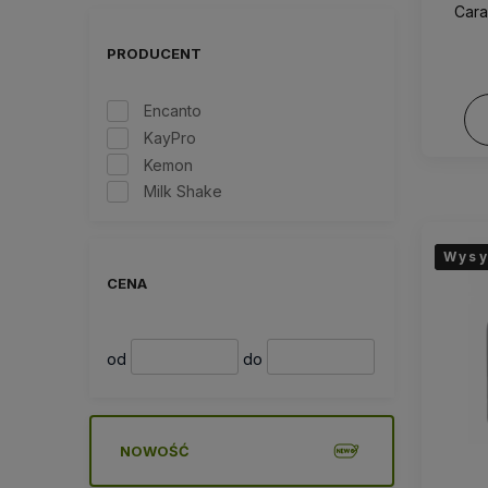
Cara
PRODUCENT
Encanto
KayPro
Kemon
Milk Shake
Wysy
Wysy
Wysy
CENA
od
do
NOWOŚĆ