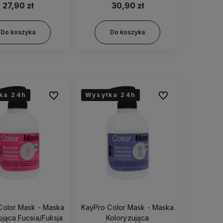
27,90 zł
30,90 zł
Do koszyka
Do koszyka
ka 24h
ka 24h
ka 24h
Wysyłka 24h
Wysyłka 24h
Wysyłka 24h
Do ulubionych
Do ulubionych
Color Mask - Maska
KayPro Color Mask - Maska
ująca Fucsia/Fuksja
Koloryzująca