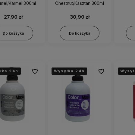
mel/Karmel 300ml
Chestnut/Kasztan 300ml
27,90 zł
30,90 zł
Do koszyka
Do koszyka
łka 24h
łka 24h
łka 24h
Wysyłka 24h
Wysyłka 24h
Wysyłka 24h
Wysył
Do ulubionych
Do ulubionych