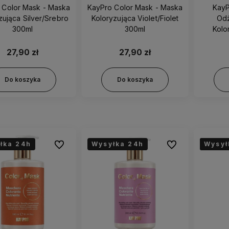
 Color Mask - Maska
KayPro Color Mask - Maska
KayP
zująca Silver/Srebro
Koloryzująca Violet/Fiolet
Od
300ml
300ml
Kolo
Red/
27,90 zł
27,90 zł
Do koszyka
Do koszyka
łka 24h
Wysyłka 24h
Wysył
Wysył
Wysył
Do ulubionych
Do ulubionych