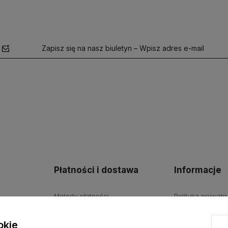
Zapisz się na nasz biuletyn – Wpisz adres e-mail
polityce
prywatności
Płatności i dostawa
Informacje
Metody płatności
Polityka prywatn
Czas i koszty dostawy
okie