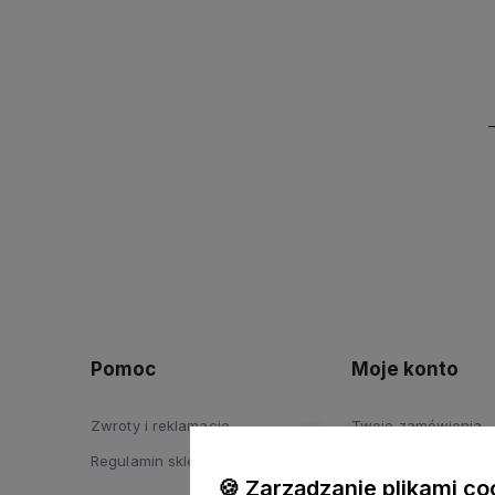
Pomoc
Moje konto
Zwroty i reklamacje
Twoje zamówienia
Regulamin sklepu
Ustawienia konta
🍪 Zarządzanie plikami co