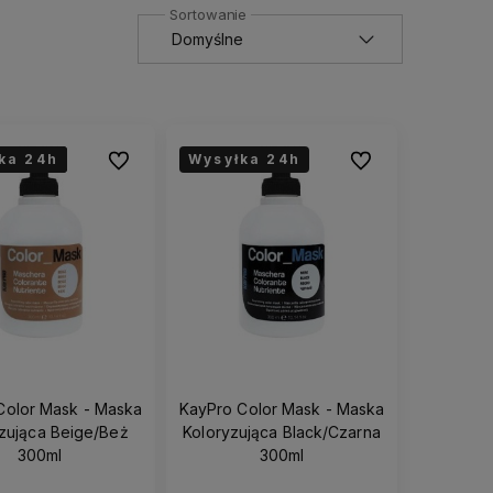
ka 24h
ka 24h
ka 24h
Wysyłka 24h
Do ulubionych
Do ulubionych
Color Mask - Maska
KayPro Color Mask - Maska
zująca Beige/Beż
Koloryzująca Black/Czarna
300ml
300ml