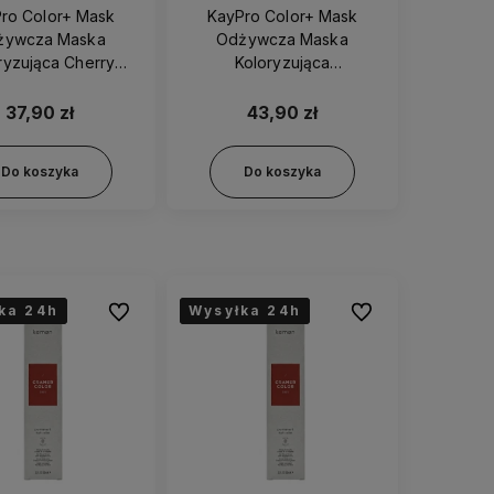
ro Color+ Mask
KayPro Color+ Mask
żywcza Maska
Odżywcza Maska
ryzująca Cherry
Koloryzująca
Czerwień 300ml
Chocolate/Czekolada
300ml
37,90 zł
43,90 zł
Do koszyka
Do koszyka
ka 24h
ka 24h
ka 24h
Wysyłka 24h
Wysyłka 24h
Wysyłka 24h
Do ulubionych
Do ulubionych