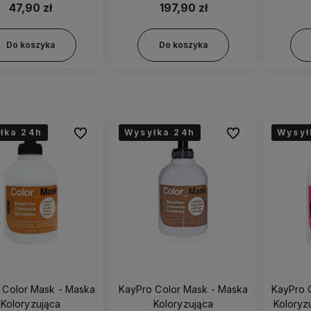
47,90 zł
197,90 zł
Do koszyka
Do koszyka
łka 24h
łka 24h
łka 24h
Wysyłka 24h
Wysyłka 24h
Wysyłka 24h
Wysył
Wysył
Wysył
Do ulubionych
Do ulubionych
 Color Mask - Maska
KayPro Color Mask - Maska
KayPro 
Koloryzująca
Koloryzująca
Koloryz