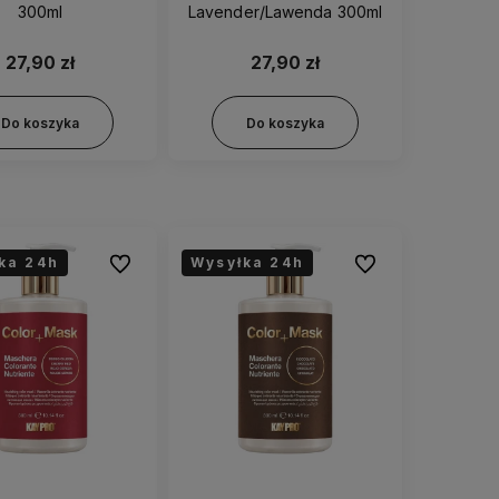
300ml
Lavender/Lawenda 300ml
27,90 zł
27,90 zł
Do koszyka
Do koszyka
ka 24h
Wysyłka 24h
Do ulubionych
Do ulubionych