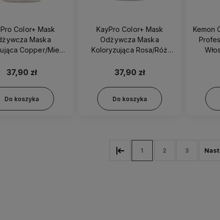
Pro Color+ Mask
KayPro Color+ Mask
Kemon C
dżywcza Maska
Odżywcza Maska
Profe
zująca Copper/Miedź
Koloryzująca Rosa/Róż
Włos
300ml
300ml
Pie
37,90 zł
37,90 zł
Do koszyka
Do koszyka
1
2
3