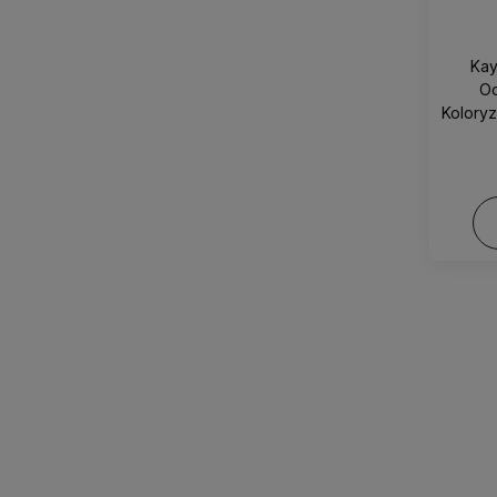
Kay
O
Kolory