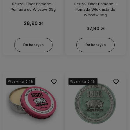
Reuzel Fiber Pomade –
Reuzel Fiber Pomade –
Pomada do Włosów 35g
Pomada Włóknista do
Włosów 95g
28,90 zł
37,90 zł
Do koszyka
Do koszyka
Do ulubionych
Do ulubi
Wysyłka 24h
Wysyłka 24h
Wysyłka 24h
Wysyłka 24h
Wysyłka 24h
Wysyłka 24h