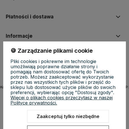
Płatności i dostawa
Informacje
🍪 Zarządzanie plikami cookie
O nas
Pliki cookies i pokrewne im technologie
umożliwiają poprawne działanie strony i
pomagają nam dostosować ofertę do Twoich
potrzeb. Możesz zaakceptować wykorzystanie
przez nas wszystkich tych plików i przejść do
sklepu lub dostosować użycie plików do swoich
KosmetycznyRaj.pl | ul. Michała Drzymały 8/61, 02-495 Warszawa | NIP:
preferencji, wybierając opcję "Dostosuj zgody".
5223279970 | REGON: 527118819 | Email:
sklep@kosmetycznyraj.pl
|
Więcej o plikach cookies przeczytasz w naszej
Telefon:
662 274 654
Polityce prywatności.
Zaakceptuj tylko niezbędne
Sklep internetowy Shoper.pl
Szablon Shoper Modern 3.0™
od
GrowCommerce