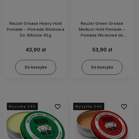
Reuzel Grease Heavy Hold
Reuzel Green Grease
Pomade – Pomada Woskowa
Medium Hold Pomade –
Do Włosów 95g
Pomada Woskowa do
Włosów 113g
43,90 zł
53,90 zł
Do koszyka
Do koszyka
Do ulubionych
Do ulubi
Wysyłka 24h
Wysyłka 24h
Wysyłka 24h
Wysyłka 24h
Wysyłka 24h
Wysyłka 24h