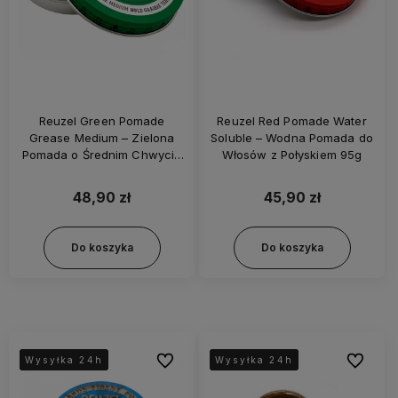
Reuzel Green Pomade
Reuzel Red Pomade Water
Grease Medium – Zielona
Soluble – Wodna Pomada do
Pomada o Średnim Chwycie
Włosów z Połyskiem 95g
95g
48,90 zł
45,90 zł
Do koszyka
Do koszyka
Do ulubionych
Do ulubi
Wysyłka 24h
Wysyłka 24h
Wysyłka 24h
Wysyłka 24h
Wysyłka 24h
Wysyłka 24h