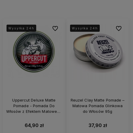
Do ulubionych
Do ulubi
Wysyłka 24h
Wysyłka 24h
Wysyłka 24h
Wysyłka 24h
Uppercut Deluxe Matte
Reuzel Clay Matte Pomade –
Pomade - Pomada Do
Matowa Pomada Glinkowa
Włosów z Efektem Matowego
do Włosów 95g
Wykończenia 100g
64,90 zł
37,90 zł