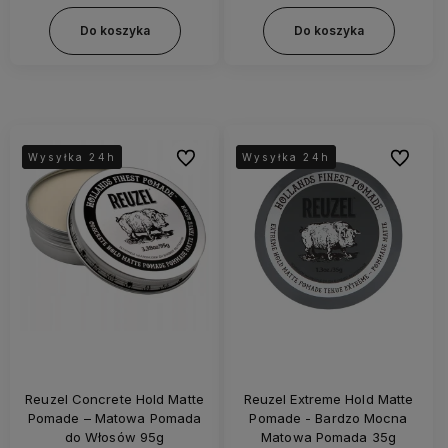
Do koszyka
Do koszyka
Do ulubionych
Do ulubi
Wysyłka 24h
Wysyłka 24h
Wysyłka 24h
Wysyłka 24h
Reuzel Concrete Hold Matte
Reuzel Extreme Hold Matte
Pomade – Matowa Pomada
Pomade - Bardzo Mocna
do Włosów 95g
Matowa Pomada 35g