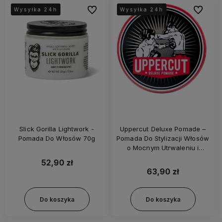
Do ulubionych
Do ulubi
Wysyłka 24h
Wysyłka 24h
Wysyłka 24h
Wysyłka 24h
Wysyłka 24h
Wysyłka 24h
Slick Gorilla Lightwork -
Uppercut Deluxe Pomade –
Pomada Do Włosów 70g
Pomada Do Stylizacji Włosów
o Mocnym Utrwaleniu i
Połysku 100g
52,90 zł
63,90 zł
Do koszyka
Do koszyka