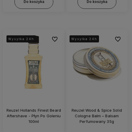
Do koszyka
Do koszyka
Do ulubionych
Do ulubi
Wysyłka 24h
Wysyłka 24h
Wysyłka 24h
Wysyłka 24h
Reuzel Hollands Finest Beard
Reuzel Wood & Spice Solid
Aftershave - Płyn Po Goleniu
Cologne Balm – Balsam
100ml
Perfumowany 35g