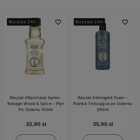
Do ulubionych
Do ulubi
Wysyłka 24h
Wysyłka 24h
Wysyłka 24h
Wysyłka 24h
Reuzel Aftershave Apres-
Reuzel Astringent Foam -
Rasage Wood & Spice - Płyn
Pianka Tonizująca po Goleniu
Po Goleniu 100ml
200ml
32,90 zł
35,90 zł