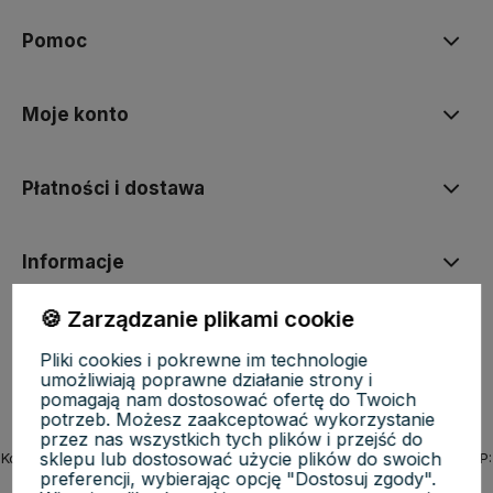
Pomoc
Moje konto
Płatności i dostawa
Informacje
🍪 Zarządzanie plikami cookie
O nas
Pliki cookies i pokrewne im technologie
umożliwiają poprawne działanie strony i
pomagają nam dostosować ofertę do Twoich
potrzeb. Możesz zaakceptować wykorzystanie
przez nas wszystkich tych plików i przejść do
sklepu lub dostosować użycie plików do swoich
KosmetycznyRaj.pl | ul. Michała Drzymały 8/61, 02-495 Warszawa | NIP:
preferencji, wybierając opcję "Dostosuj zgody".
5223279970 | REGON: 527118819 | Email:
sklep@kosmetycznyraj.pl
|