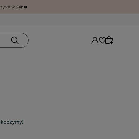
ysyłka w 24h❤️
Wybierz coś dla siebie z naszej aktualnej
oferty lub zaloguj się, aby przywrócić dodane
produkty do listy z poprzedniej sesji.
skoczymy!