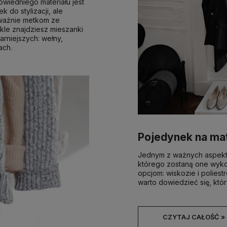
owiedniego materiału jest
 do stylizacji, ale
uważnie metkom ze
ykle znajdziesz mieszanki
arniejszych: wełny,
ach.
Pojedynek na mat
Jednym z ważnych aspektó
którego zostaną one wyko
opcjom: wiskozie i poliest
warto dowiedzieć się, któr
CZYTAJ CAŁOŚĆ »