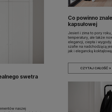
Co powinno znale
kapsułowej
Jesień i zima to pory roku
temperatury, ale także n
elegancji, ciepła i wygod
szafie na nadchodzącą jes
jak i elegancką koktajlową 
CZYTAJ CAŁOŚĆ »
dealnego swetra
lementów naszej