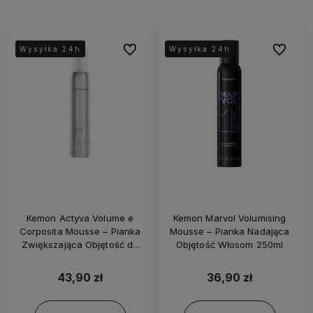
Do ulubionych
Do ulubi
Wysyłka 24h
Wysyłka 24h
Wysyłka 24h
Wysyłka 24h
Kemon Actyva Volume e
Kemon Marvol Volumising
Corposita Mousse – Pianka
Mousse – Pianka Nadająca
Zwiększająca Objętość do
Objętość Włosom 250ml
Włosów Cienkich i
Delikatnych 200ml
43,90 zł
36,90 zł