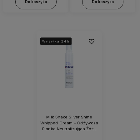
Do koszyka
Do koszyka
Do ulubionych
Wysyłka 24h
Wysyłka 24h
Milk Shake Silver Shine
Whipped Cream – Odżywcza
Pianka Neutralizująca Żółte
Odcienie Włosów Blond i