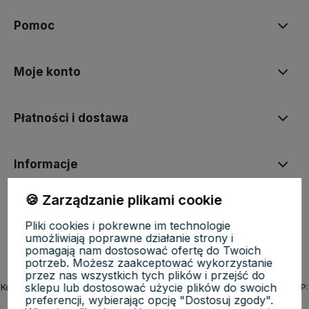
Pomoc
Moje konto
Płatności i dostawa
Informacje
🍪 Zarządzanie plikami cookie
O nas
Pliki cookies i pokrewne im technologie
umożliwiają poprawne działanie strony i
pomagają nam dostosować ofertę do Twoich
potrzeb. Możesz zaakceptować wykorzystanie
przez nas wszystkich tych plików i przejść do
sklepu lub dostosować użycie plików do swoich
KosmetycznyRaj.pl | ul. Michała Drzymały 8/61, 02-495 Warszawa | NIP:
preferencji, wybierając opcję "Dostosuj zgody".
5223279970 | REGON: 527118819 | Email:
sklep@kosmetycznyraj.pl
|