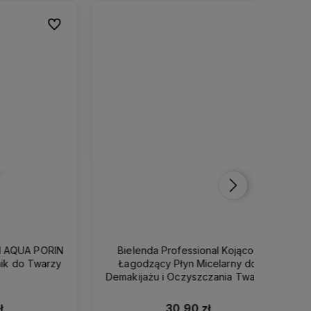
Do ulubionych
Do ulubionych
Do ulubionych
Do ulubionych
 PORIN
Bielenda Professional Kojąco-
Bielen
Twarzy
Łagodzący Płyn Micelarny do
Pro Car
Demakijażu i Oczyszczania Twarzy
500ml
30,90 zł