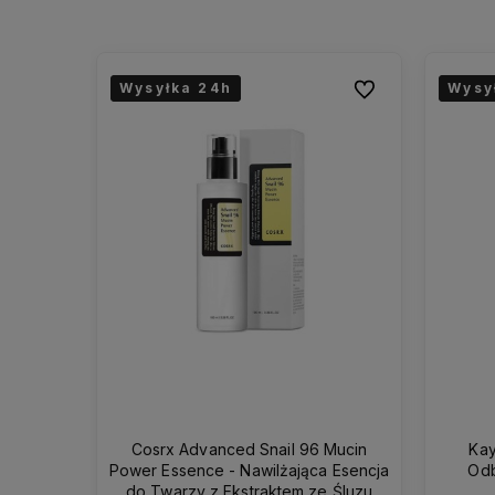
Wysyłka 24h
Wysyłka 24h
Wysy
Wysy
Do ulubionych
Cosrx Advanced Snail 96 Mucin
Kay
Power Essence - Nawilżająca Esencja
Odb
do Twarzy z Ekstraktem ze Śluzu