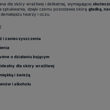
na dla skóry wrażliwej i delikatnej, wymagającej
skutecz
a spłukiwania, dzięki czemu pozostawia skórę
gładką, na
 demakijażu twarzy i oczu.
:
ż i zanieczyszczenia
ienia
ène o działaniu kojącym
–
idealny dla skóry wrażliwej
 miękką i świeżą
enów i alkoholu