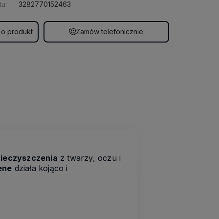
u:
3282770152463
 o produkt
Zamów telefonicznie
nieczyszczenia
z twarzy, oczu i
ène
działa kojąco i