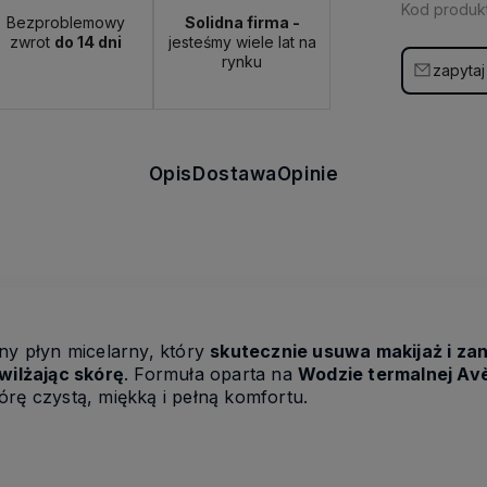
Kod produkt
Bezproblemowy
Solidna firma -
zwrot
do 14 dni
jesteśmy wiele lat na
rynku
zapytaj
Opis
Dostawa
Opinie
tny płyn micelarny, który
skutecznie usuwa makijaż i za
wilżając skórę
. Formuła oparta na
Wodzie termalnej Av
órę czystą, miękką i pełną komfortu.