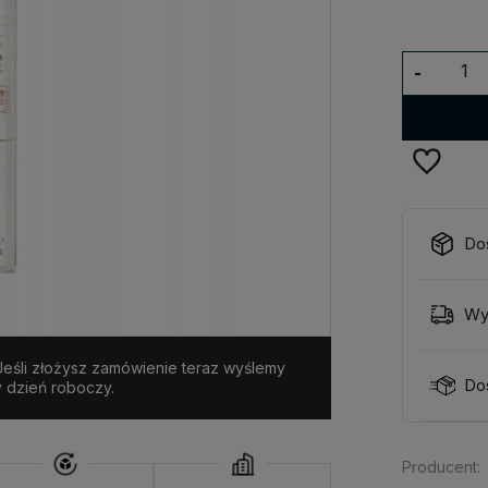
-
Do
Wy
 Jeśli złożysz zamówienie teraz wyślemy
Do
y dzień roboczy.
Producent: