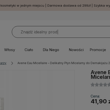
 kosmetyki w jednym miejscu | Darmowa dostawa od 299zł | Szybka w
Włosy
Ciało
Dla Niego
Nowości
Promocje
warzy
Avene Eau Micellaire – Delikatny Płyn Micelarny do Demakijażu 
Avene E
Micelar
Cena:
41,90 