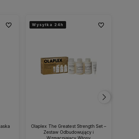
Wysyłka 24h
Wysyłka 24h
Wysył
Wysył
Do ulubionych
Do ulubionych
Maska
Olaplex The Greatest Strength Set –
Slick 
l
Zestaw Odbudowujący i
Wzmacniający Włosy