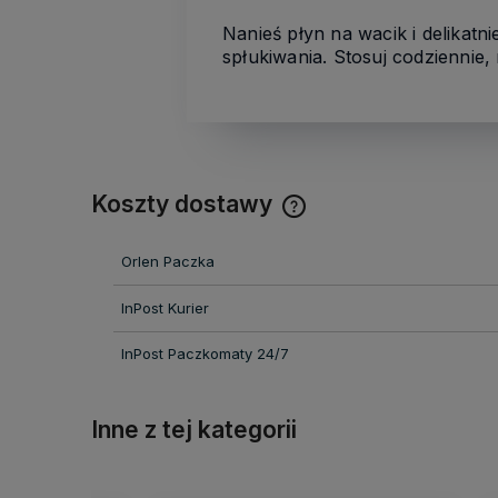
Nanieś płyn na wacik i delikatn
spłukiwania. Stosuj codziennie,
Koszty dostawy
Cena nie zawiera ewentual
Orlen Paczka
kosztów płatności
InPost Kurier
InPost Paczkomaty 24/7
Inne z tej kategorii