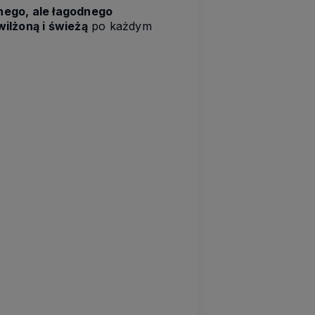
nego, ale łagodnego
wilżoną i świeżą
po każdym