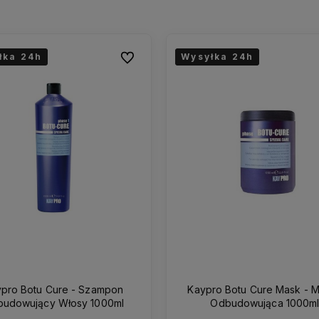
łka 24h
łka 24h
Wysyłka 24h
Wysyłka 24h
Do ulubionych
pro Botu Cure - Szampon
Kaypro Botu Cure Mask - 
udowujący Włosy 1000ml
Odbudowująca 1000m