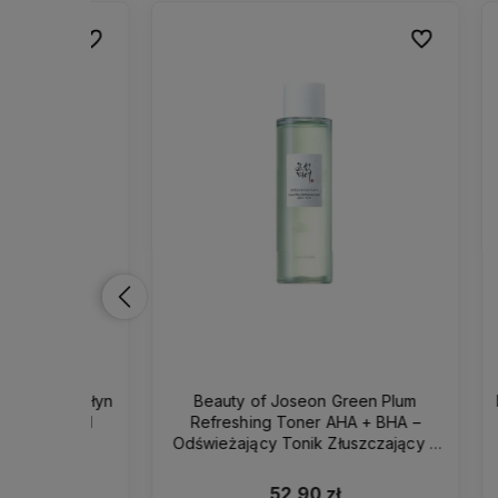
Do ulubionych
Do ulubionych
Do ulubionych
Do ulubionych
tny Płyn
Beauty of Joseon Green Plum
Bielend
200ml
Refreshing Toner AHA + BHA –
To
Odświeżający Tonik Złuszczający z
Zieloną Śliwką i Kwasami 150ml
52,90 zł