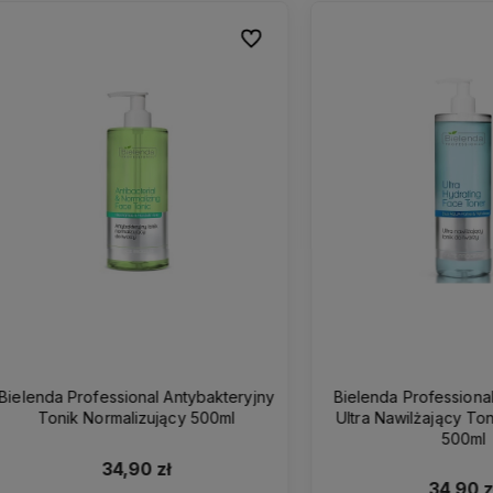
Do ulubionych
Do ulubionych
a Professional Antybakteryjny
Bielenda Professional AQUA
nik Normalizujący 500ml
Ultra Nawilżający Tonik do 
500ml
34,90 zł
34,90 zł