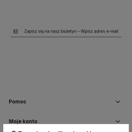
Zapisz się na nasz biuletyn – Wpisz adres e-mail
polityce prywatności
Pomoc
Moje konto