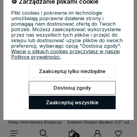
🍪 Zarządzanie plikami cookie
Płatności i dostawa
Pliki cookies i pokrewne im technologie
umożliwiają poprawne działanie strony i
pomagają nam dostosować ofertę do Twoich
potrzeb. Możesz zaakceptować wykorzystanie
Informacje
przez nas wszystkich tych plików i przejść do
sklepu lub dostosować użycie plików do swoich
preferencji, wybierając opcję "Dostosuj zgody".
O nas
Więcej o plikach cookies przeczytasz w naszej
Polityce prywatności.
Zaakceptuj tylko niezbędne
KosmetycznyRaj.pl | ul. Michała Drzymały 8/61, 02-495 Warszawa |
Dostosuj zgody
NIP: 5223279970 | REGON: 527118819 | Email:
sklep@kosmetycznyraj.pl
| Telefon:
662 274 654
Zaakceptuj wszystkie
Sklep internetowy Shoper.pl
Szablon Shoper Modern 3.0™
od
GrowCommerce