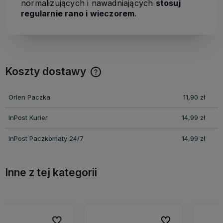
normalizujących i nawadniających
stosuj
regularnie rano i wieczorem
.
Koszty dostawy
Cena nie zawiera ewentualnych kosztów płatności
Orlen Paczka
11,90 zł
InPost Kurier
14,99 zł
InPost Paczkomaty 24/7
14,99 zł
Inne z tej kategorii
ionych
ionych
Do ulubionych
Do ulubionych
Do ulubio
Do ulubio