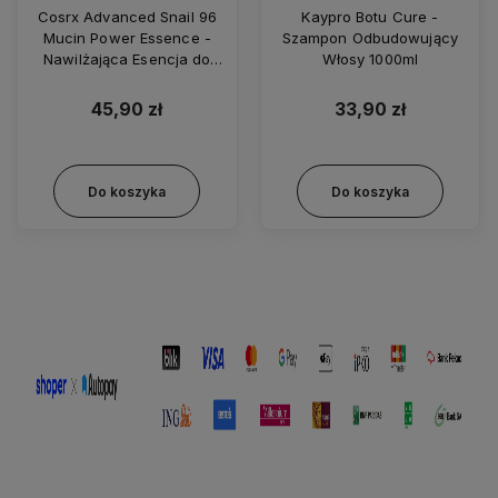
Cosrx Advanced Snail 96
Kaypro Botu Cure -
Mucin Power Essence -
Szampon Odbudowujący
Nawilżająca Esencja do
Włosy 1000ml
Twarzy z Ekstraktem ze
Śluzu Ślimaka 100ml
45,90 zł
33,90 zł
Do koszyka
Do koszyka