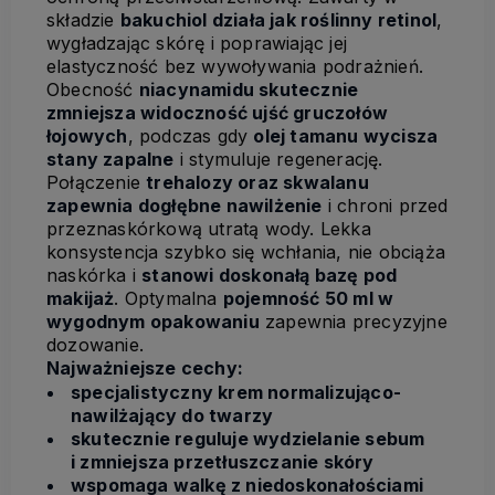
składzie
bakuchiol działa jak roślinny retinol
,
wygładzając skórę i poprawiając jej
elastyczność bez wywoływania podrażnień.
Obecność
niacynamidu skutecznie
zmniejsza widoczność ujść gruczołów
łojowych
, podczas gdy
olej tamanu wycisza
stany zapalne
i stymuluje regenerację.
Połączenie
trehalozy oraz skwalanu
zapewnia dogłębne nawilżenie
i chroni przed
przeznaskórkową utratą wody. Lekka
konsystencja szybko się wchłania, nie obciąża
naskórka i
stanowi doskonałą bazę pod
makijaż
. Optymalna
pojemność 50 ml w
wygodnym opakowaniu
zapewnia precyzyjne
dozowanie.
Najważniejsze cechy:
specjalistyczny krem normalizująco-
nawilżający do twarzy
skutecznie reguluje wydzielanie sebum
i zmniejsza przetłuszczanie skóry
wspomaga walkę z niedoskonałościami