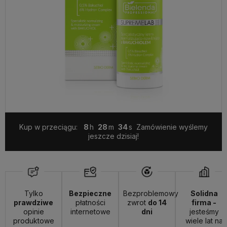
Kup w przeciągu:
8
28
33
Zamówienie wyślemy
jeszcze dzisiaj!
Tylko
Bezpieczne
Bezproblemowy
Solidna
prawdziwe
płatności
zwrot
do 14
firma -
opinie
internetowe
dni
jesteśmy
produktowe
wiele lat na