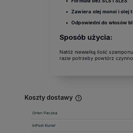
Formuła bez SLS i SLES
Zawiera olej monoi i olej
Odpowiedni do włosów blo
Sposób użycia:
Nałóż niewielką ilość szampon
razie potrzeby powtórz czynnoś
Koszty dostawy
Cena nie zawiera ewentual
Orlen Paczka
kosztów płatności
InPost Kurier