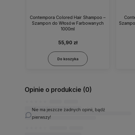
hampoo –
Contempora Dry Hair Shampoo –
Contem
wanych
Szampon do Włosów Suchych 1000ml
– 
55,90 zł
Do koszyka
Opinie o produkcie (0)
Nie ma jeszcze żadnych opinii, bądź
pierwszy!