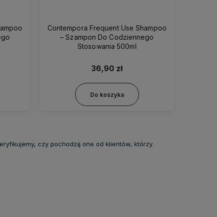
hampoo
Contempora Moisturizing - Szampon
Contemp
ego
Nawilżający Do Włosów 500ml
Sza
42,99 zł
Do koszyka
eryfikujemy, czy pochodzą one od klientów, którzy