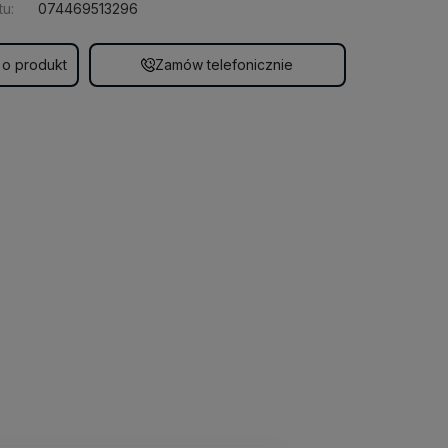
u:
074469513296
 o produkt
Zamów telefonicznie