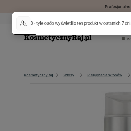
Profesjonalne
sklep@kosmetycznyraj.pl
KosmetycznyRaj
Włosy
Pielęgnacja Włosów