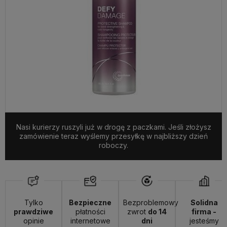
Nasi kurierzy ruszyli już w drogę z paczkami. Jeśli złożysz
zamówienie teraz wyślemy przesyłkę w najbliższy dzień
roboczy.
Tylko
Bezpieczne
Bezproblemowy
Solidna
prawdziwe
płatności
zwrot
do 14
firma -
opinie
internetowe
dni
jesteśmy