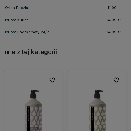
Orlen Paczka
11,90 zł
InPost Kurier
14,99 zł
InPost Paczkomaty 24/7
14,99 zł
Inne z tej kategorii
ionych
ionych
Do ulubionych
Do ulubionych
Do ulubio
Do ulubio