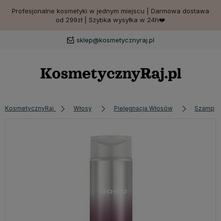
Profesjonalne kosmetyki w jednym miejscu | Darmowa dostawa
od 299zł | Szybka wysyłka w 24h❤️
sklep@kosmetycznyraj.pl
KosmetycznyRaj
Włosy
Pielęgnacja Włosów
Szampon