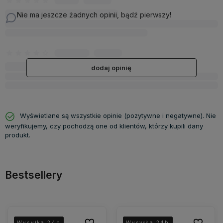
Nie ma jeszcze żadnych opinii, bądź pierwszy!
dodaj opinię
Wyświetlane są wszystkie opinie (pozytywne i negatywne). Nie
weryfikujemy, czy pochodzą one od klientów, którzy kupili dany
produkt.
Bestsellery
Do ulubionych
Do ulubio
Wysyłka 24h
Wysyłka 24h
Wysyłka 24h
Wysyłka 24h
Wysyłka 24h
Wysyłka 24h