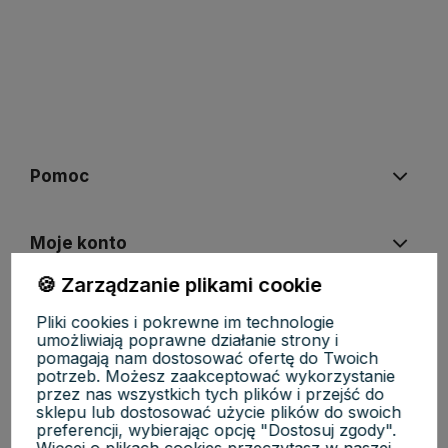
polityce prywatności
Pomoc
Moje konto
🍪 Zarządzanie plikami cookie
Płatności i dostawa
Pliki cookies i pokrewne im technologie
umożliwiają poprawne działanie strony i
pomagają nam dostosować ofertę do Twoich
potrzeb. Możesz zaakceptować wykorzystanie
Informacje
przez nas wszystkich tych plików i przejść do
sklepu lub dostosować użycie plików do swoich
preferencji, wybierając opcję "Dostosuj zgody".
O nas