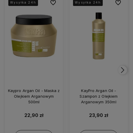
Do ulubionych
Do ulubio
Wysyłka 24h
Wysyłka 24h
Wysyłka 24h
Wysyłka 24h
Wysyłka 24h
Kaypro Argan Oil - Maska z
KayPro Argan Oil -
Olejkiem Arganowym
Szampon z Olejkiem
500ml
Arganowym 350ml
22,90 zł
23,90 zł