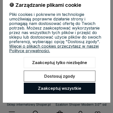
🍪 Zarządzanie plikami cookie
Płatności i dostawa
Pliki cookies i pokrewne im technologie
umożliwiają poprawne działanie strony i
pomagają nam dostosować ofertę do Twoich
potrzeb. Możesz zaakceptować wykorzystanie
Informacje
przez nas wszystkich tych plików i przejść do
sklepu lub dostosować użycie plików do swoich
preferencji, wybierając opcję "Dostosuj zgody".
O nas
Więcej o plikach cookies przeczytasz w naszej
Polityce prywatności.
Zaakceptuj tylko niezbędne
KosmetycznyRaj.pl | ul. Michała Drzymały 8/61, 02-495 Warszawa |
Dostosuj zgody
NIP: 5223279970 | REGON: 527118819 | Email:
sklep@kosmetycznyraj.pl
| Telefon:
662 274 654
Zaakceptuj wszystkie
Sklep internetowy Shoper.pl
Szablon Shoper Modern 3.0™
od
GrowCommerce