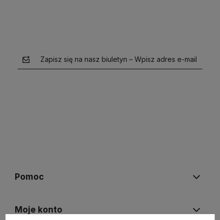
Zapisz się na nasz biuletyn – Wpisz adres e-mail
polityce prywatności
Pomoc
Moje konto