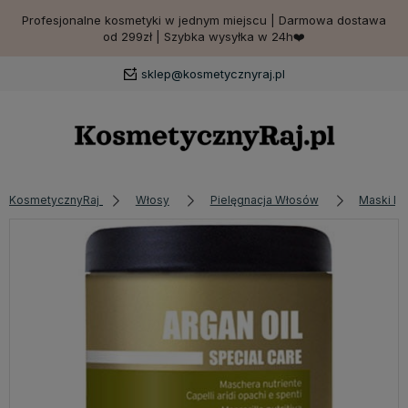
Profesjonalne kosmetyki w jednym miejscu | Darmowa dostawa
od 299zł | Szybka wysyłka w 24h❤️
sklep@kosmetycznyraj.pl
KosmetycznyRaj
Włosy
Pielęgnacja Włosów
Maski D