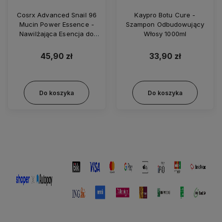
Cosrx Advanced Snail 96
Kaypro Botu Cure -
Mucin Power Essence -
Szampon Odbudowujący
Nawilżająca Esencja do
Włosy 1000ml
Twarzy z Ekstraktem ze
Śluzu Ślimaka 100ml
45,90 zł
33,90 zł
Do koszyka
Do koszyka