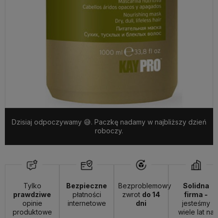
Dzisiaj odpoczywamy 😅. Paczkę nadamy w najbliższy dzień
roboczy.
Tylko
Bezpieczne
Bezproblemowy
Solidna
prawdziwe
płatności
zwrot
do 14
firma -
opinie
internetowe
dni
jesteśmy
produktowe
wiele lat na