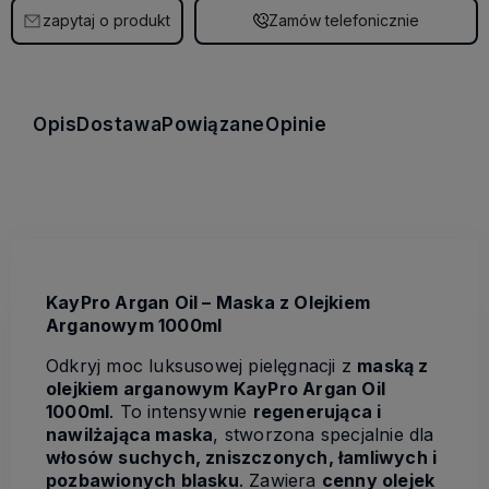
zapytaj o produkt
Zamów telefonicznie
Opis
Dostawa
Powiązane
Opinie
KayPro Argan Oil – Maska z Olejkiem
Arganowym 1000ml
Odkryj moc luksusowej pielęgnacji z
maską z
olejkiem arganowym KayPro Argan Oil
1000ml
. To intensywnie
regenerująca i
nawilżająca maska
, stworzona specjalnie dla
włosów suchych, zniszczonych, łamliwych i
pozbawionych blasku
. Zawiera
cenny olejek