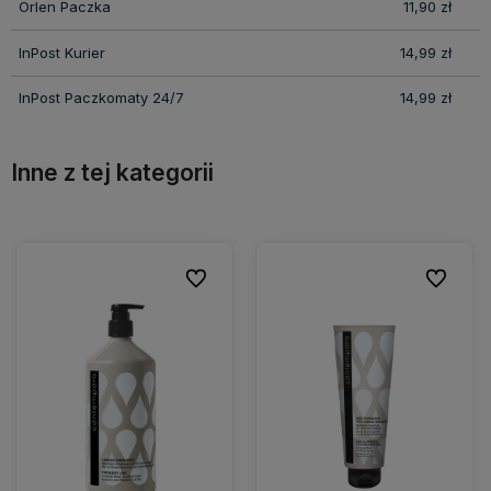
Orlen Paczka
11,90 zł
InPost Kurier
14,99 zł
InPost Paczkomaty 24/7
14,99 zł
Inne z tej kategorii
ionych
ionych
Do ulubionych
Do ulubionych
Do ulubio
Do ulubio