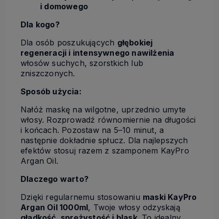
i domowego
Dla kogo?
Dla osób poszukujących
głębokiej
regeneracji i intensywnego nawilżenia
włosów suchych, szorstkich lub
zniszczonych.
Sposób użycia:
Nałóż maskę na wilgotne, uprzednio umyte
włosy. Rozprowadź równomiernie na długości
i końcach. Pozostaw na 5–10 minut, a
następnie dokładnie spłucz. Dla najlepszych
efektów stosuj razem z szamponem KayPro
Argan Oil.
Dlaczego warto?
Dzięki regularnemu stosowaniu
maski KayPro
Argan Oil 1000ml
, Twoje włosy odzyskają
gładkość, sprężystość i blask
. To idealny