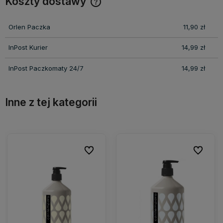
Koszty dostawy
Cena nie zawiera ewentualnych kosztów płatności
Orlen Paczka
11,90 zł
InPost Kurier
14,99 zł
InPost Paczkomaty 24/7
14,99 zł
Inne z tej kategorii
ionych
ionych
Do ulubionych
Do ulubionych
Do ulubio
Do ulubio