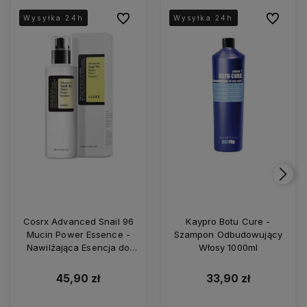
Do ulubionych
Do ulubio
Wysyłka 24h
Wysyłka 24h
Wysyłka 24h
Wysyłka 24h
Wysyłka 24h
Wysyłka 24h
Cosrx Advanced Snail 96
Kaypro Botu Cure -
Mucin Power Essence -
Szampon Odbudowujący
Nawilżająca Esencja do
Włosy 1000ml
Twarzy z Ekstraktem ze
Śluzu Ślimaka 100ml
45,90 zł
33,90 zł