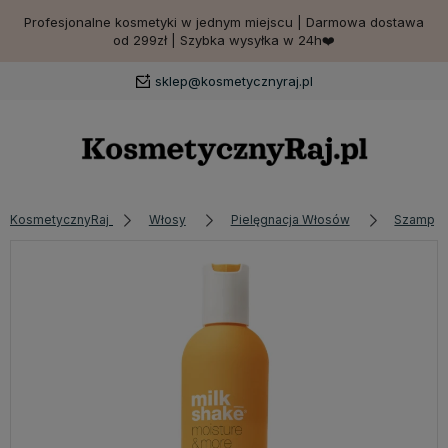
Profesjonalne kosmetyki w jednym miejscu | Darmowa dostawa
od 299zł | Szybka wysyłka w 24h❤️
sklep@kosmetycznyraj.pl
KosmetycznyRaj
Włosy
Pielęgnacja Włosów
Szampon