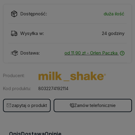
Dostępność:
duża ilość
Wysyłka w:
24 godziny
Dostawa:
od 11,90 zł
- Orlen Paczka
Producent:
Kod produktu:
8032274192114
zapytaj o produkt
Zamów telefonicznie
Opis
Dostawa
Opinie