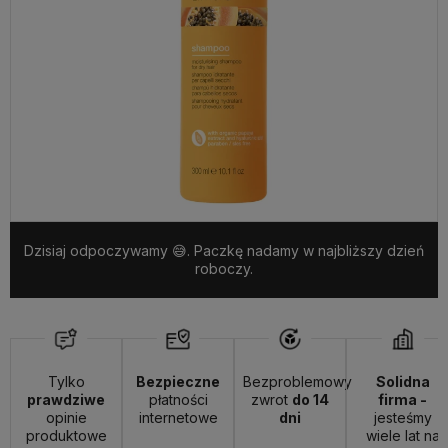
Dzisiaj odpoczywamy 😅. Paczkę nadamy w najbliższy dzień
roboczy.
Tylko
Bezpieczne
Bezproblemowy
Solidna
prawdziwe
płatności
zwrot
do 14
firma -
opinie
internetowe
dni
jesteśmy
produktowe
wiele lat na