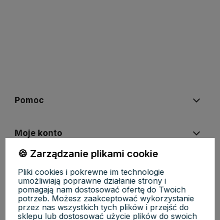
polityce prywatności
Pomoc
Moje konto
🍪 Zarządzanie plikami cookie
Płatności i dostawa
Pliki cookies i pokrewne im technologie
umożliwiają poprawne działanie strony i
pomagają nam dostosować ofertę do Twoich
potrzeb. Możesz zaakceptować wykorzystanie
Informacje
przez nas wszystkich tych plików i przejść do
sklepu lub dostosować użycie plików do swoich