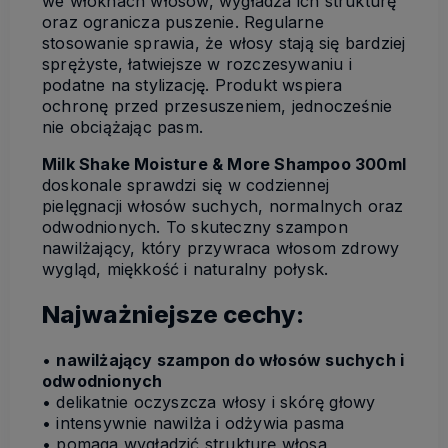
we włóknach włosów, wygładza ich strukturę
oraz ogranicza puszenie. Regularne
stosowanie sprawia, że włosy stają się bardziej
sprężyste, łatwiejsze w rozczesywaniu i
podatne na stylizację. Produkt wspiera
ochronę przed przesuszeniem, jednocześnie
nie obciążając pasm.
Milk Shake Moisture & More Shampoo 300ml
doskonale sprawdzi się w codziennej
pielęgnacji włosów suchych, normalnych oraz
odwodnionych. To skuteczny szampon
nawilżający, który przywraca włosom zdrowy
wygląd, miękkość i naturalny połysk.
Najważniejsze cechy:
•
nawilżający szampon do włosów suchych i
odwodnionych
• delikatnie oczyszcza włosy i skórę głowy
• intensywnie nawilża i odżywia pasma
• pomaga wygładzić strukturę włosa