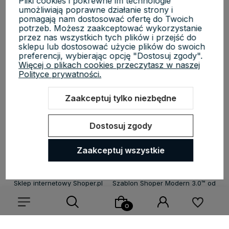
Pliki cookies i pokrewne im technologie
umożliwiają poprawne działanie strony i
pomagają nam dostosować ofertę do Twoich
potrzeb. Możesz zaakceptować wykorzystanie
Informacje
przez nas wszystkich tych plików i przejść do
sklepu lub dostosować użycie plików do swoich
preferencji, wybierając opcję "Dostosuj zgody".
O nas
Więcej o plikach cookies przeczytasz w naszej
Polityce prywatności.
Zaakceptuj tylko niezbędne
KosmetycznyRaj.pl | ul. Michała Drzymały 8/61, 02-495 Warszawa |
Dostosuj zgody
NIP: 5223279970 | REGON: 527118819 | Email:
sklep@kosmetycznyraj.pl
| Telefon:
662 274 654
Zaakceptuj wszystkie
Sklep internetowy Shoper.pl
Szablon Shoper Modern 3.0™
od
GrowCommerce