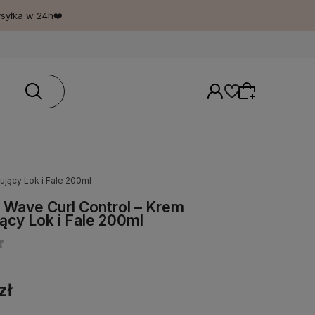
ysyłka w 24h❤️
ujący Lok i Fale 200ml
Wybierz coś dla siebie z naszej aktualnej
 Wave Curl Control – Krem
oferty lub zaloguj się, aby przywrócić dodane
jący Lok i Fale 200ml
produkty do listy z poprzedniej sesji.
zł