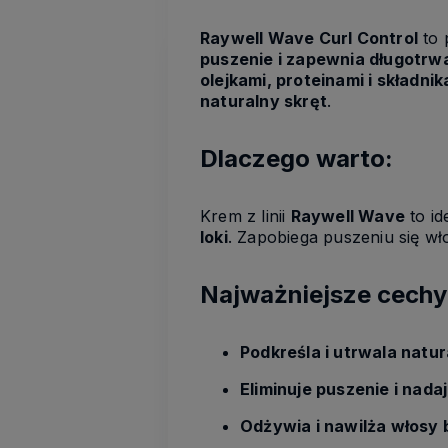
Raywell Wave Curl Control
to 
puszenie i zapewnia długotrw
olejkami, proteinami i składni
naturalny skręt
.
Dlaczego warto:
Krem z linii
Raywell Wave
to i
loki
. Zapobiega puszeniu się wł
Najważniejsze cechy
Podkreśla i utrwala natu
Eliminuje puszenie i nad
Odżywia i nawilża włosy 