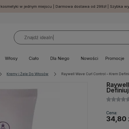
 kosmetyki w jednym miejscu | Darmowa dostawa od 299zł | Szybka w
Włosy
Ciało
Dla Niego
Nowości
Promocje
Kremy i Żele Do Włosów
Raywell Wave Curl Control – Krem Defini
Raywell
Definiu
Cena:
34,80 