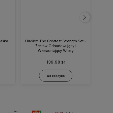
Maska
Olaplex The Greatest Strength Set –
Slick 
l
Zestaw Odbudowujący i
Wzmacniający Włosy
139,90 zł
Do koszyka