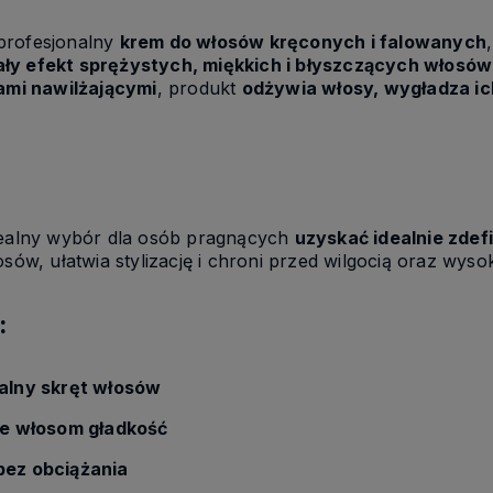
profesjonalny
krem do włosów kręconych i falowanych
ały efekt sprężystych, miękkich i błyszczących włosów
kami nawilżającymi
, produkt
odżywia włosy, wygładza ich
dealny wybór dla osób pragnących
uzyskać idealnie zdef
osów, ułatwia stylizację i chroni przed wilgocią oraz wys
:
ralny skręt włosów
aje włosom gładkość
bez obciążania