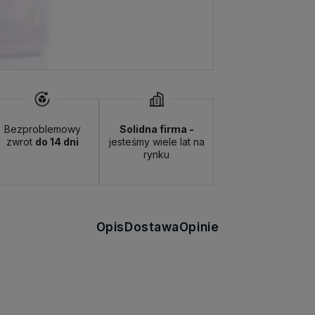
Bezproblemowy
Solidna firma -
zwrot
do 14 dni
jesteśmy wiele lat na
rynku
Opis
Dostawa
Opinie