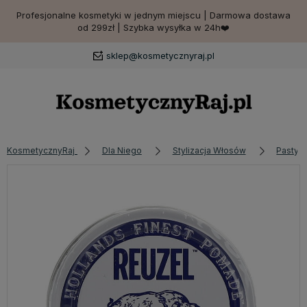
Profesjonalne kosmetyki w jednym miejscu | Darmowa dostawa
od 299zł | Szybka wysyłka w 24h❤️
sklep@kosmetycznyraj.pl
KosmetycznyRaj
Dla Niego
Stylizacja Włosów
Pasty i