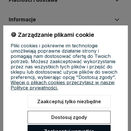
Płatności i dostawa
Informacje
🍪 Zarządzanie plikami cookie
O nas
Pliki cookies i pokrewne im technologie
umożliwiają poprawne działanie strony i
pomagają nam dostosować ofertę do Twoich
potrzeb. Możesz zaakceptować wykorzystanie
przez nas wszystkich tych plików i przejść do
sklepu lub dostosować użycie plików do swoich
KosmetycznyRaj.pl | ul. Michała Drzymały 8/61, 02-495 Warszawa |
preferencji, wybierając opcję "Dostosuj zgody".
NIP: 5223279970 | REGON: 527118819 | Email:
Więcej o plikach cookies przeczytasz w naszej
sklep@kosmetycznyraj.pl
| Telefon:
662 274 654
Polityce prywatności.
Zaakceptuj tylko niezbędne
Sklep internetowy Shoper.pl
Szablon Shoper Modern 3.0™
od
GrowCommerce
Dostosuj zgody