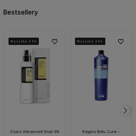
Bestsellery
Do ulubionych
Do ulubio
Wysyłka 24h
Wysyłka 24h
Wysyłka 24h
Wysyłka 24h
Wysyłka 24h
Wysyłka 24h
Cosrx Advanced Snail 96
Kaypro Botu Cure -