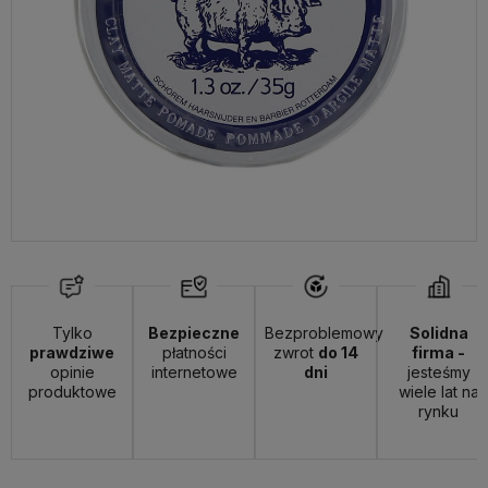
Tylko
Bezpieczne
Bezproblemowy
Solidna
prawdziwe
płatności
zwrot
do 14
firma -
opinie
internetowe
dni
jesteśmy
produktowe
wiele lat na
rynku