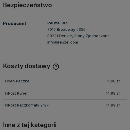
Bezpieczeństwo
Producent
Reuzel Inc.
7010 Broadway #350
80221 Denver, Stany Zjednoczone
info@reuzel.com
Koszty dostawy
Cena nie zawiera ewentualnych kosztów płatności
Orlen Paczka
11,90 zł
InPost Kurier
14,99 zł
InPost Paczkomaty 24/7
14,99 zł
Inne z tej kategorii