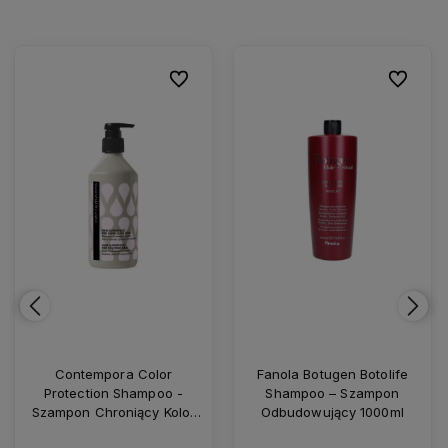
ionych
ionych
Do ulubionych
Do ulubionych
Do ulubio
Do ulubio
Contempora Color
Fanola Botugen Botolife
Protection Shampoo -
Shampoo – Szampon
Szampon Chroniący Kolor
Odbudowujący 1000ml
Włosów 500ml