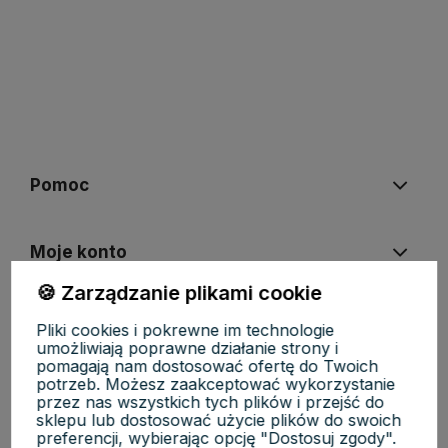
polityce prywatności
Pomoc
Moje konto
🍪 Zarządzanie plikami cookie
Płatności i dostawa
Pliki cookies i pokrewne im technologie
umożliwiają poprawne działanie strony i
pomagają nam dostosować ofertę do Twoich
potrzeb. Możesz zaakceptować wykorzystanie
Informacje
przez nas wszystkich tych plików i przejść do
sklepu lub dostosować użycie plików do swoich
preferencji, wybierając opcję "Dostosuj zgody".