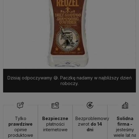
Dzisiaj odpoczywamy 😅. Paczkę nadamy w najbliższy dzień
roboczy.
Tylko
Bezpieczne
Bezproblemowy
Solidna
prawdziwe
płatności
zwrot
do 14
firma -
opinie
internetowe
dni
jesteśmy
produktowe
wiele lat na