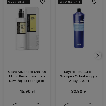
Do ulubionych
Do ulubio
Wysyłka 24h
Wysyłka 24h
Wysyłka 24h
Wysyłka 24h
Cosrx Advanced Snail 96
Kaypro Botu Cure -
Mucin Power Essence -
Szampon Odbudowujący
Nawilżająca Esencja do
Włosy 1000ml
Twarzy z Ekstraktem ze
Śluzu Ślimaka 100ml
45,90 zł
33,90 zł