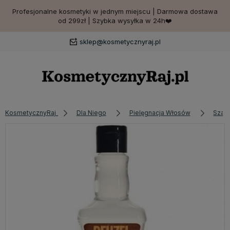
Profesjonalne kosmetyki w jednym miejscu | Darmowa dostawa
od 299zł | Szybka wysyłka w 24h❤️
sklep@kosmetycznyraj.pl
KosmetycznyRaj
Dla Niego
Pielęgnacja Włosów
Szam