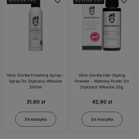
Do ulubionych
Do ulubi
Wysyłka 24h
Wysyłka 24h
Wysyłka 24h
Wysyłka 24h
Wysyłka 24h
Wysyłka 24h
Slick Gorilla Finishing Spray -
Slick Gorilla Hair Styling
Spray Do Stylizacji Włosów
Powder - Matowy Puder Do
200ml
Stylizacji Włosów 20g
31,90 zł
42,90 zł
Do koszyka
Do koszyka