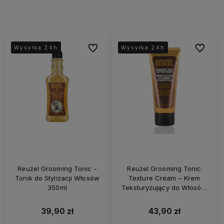
Do ulubionych
Do ulubi
Wysyłka 24h
Wysyłka 24h
Wysyłka 24h
Wysyłka 24h
Reuzel Grooming Tonic -
Reuzel Grooming Tonic
Tonik do Stylizacji Włosów
Texture Cream – Krem
350ml
Teksturyzujący do Włosów
100ml
39,90 zł
43,90 zł