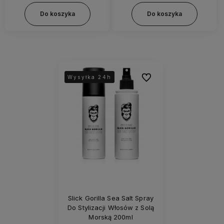
Do koszyka
Do koszyka
Do ulubionych
Wysyłka 24h
Wysyłka 24h
Slick Gorilla Sea Salt Spray
Do Stylizacji Włosów z Solą
Morską 200ml