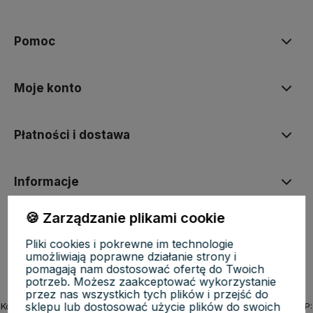
polityce prywatności
Pomoc
Moje konto
Płatności i dostawa
Informacje
🍪 Zarządzanie plikami cookie
O nas
Pliki cookies i pokrewne im technologie
umożliwiają poprawne działanie strony i
pomagają nam dostosować ofertę do Twoich
potrzeb. Możesz zaakceptować wykorzystanie
przez nas wszystkich tych plików i przejść do
sklepu lub dostosować użycie plików do swoich
KosmetycznyRaj.pl | ul. Michała Drzymały 8/61, 02-495 Warszawa | NIP: