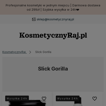
Profesjonalne kosmetyki w jednym miejscu | Darmowa dostawa
od 299zł | Szybka wysyłka w 24h❤️
sklep@kosmetycznyraj.pl
KosmetycznyRaj
Slick Gorilla
Slick Gorilla
Do ulubionych
Do ulubi
Wysyłka 24h
Wysyłka 24h
Wysyłka 24h
Wysyłka 24h
Wysyłka 24h
Wysyłka 24h