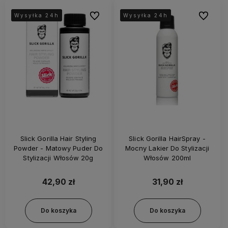
Do ulubionych
Do ulubi
Wysyłka 24h
Wysyłka 24h
Wysyłka 24h
Wysyłka 24h
Wysyłka 24h
Wysyłka 24h
Slick Gorilla Hair Styling
Slick Gorilla HairSpray -
Powder - Matowy Puder Do
Mocny Lakier Do Stylizacji
Stylizacji Włosów 20g
Włosów 200ml
42,90 zł
31,90 zł
Do koszyka
Do koszyka