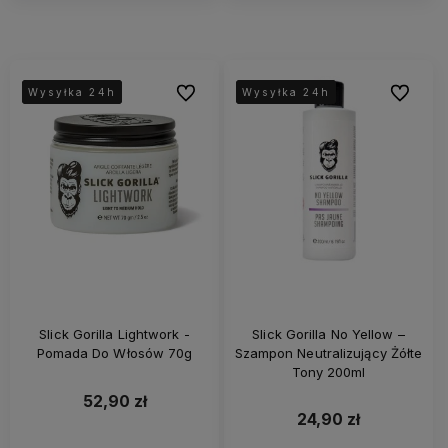
Do ulubionych
Do ulubi
Wysyłka 24h
Wysyłka 24h
Wysyłka 24h
Wysyłka 24h
Wysyłka 24h
Wysyłka 24h
Slick Gorilla Lightwork -
Slick Gorilla No Yellow –
Pomada Do Włosów 70g
Szampon Neutralizujący Żółte
Tony 200ml
52,90 zł
24,90 zł