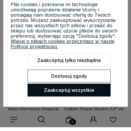
Płatności i dostawa
Pliki cookies i pokrewne im technologie
umożliwiają poprawne działanie strony i
pomagają nam dostosować ofertę do Twoich
potrzeb. Możesz zaakceptować wykorzystanie
Informacje
przez nas wszystkich tych plików i przejść do
sklepu lub dostosować użycie plików do swoich
preferencji, wybierając opcję "Dostosuj zgody".
O nas
Więcej o plikach cookies przeczytasz w naszej
Polityce prywatności.
Zaakceptuj tylko niezbędne
KosmetycznyRaj.pl | ul. Michała Drzymały 8/61, 02-495 Warszawa |
Dostosuj zgody
NIP: 5223279970 | REGON: 527118819 | Email:
sklep@kosmetycznyraj.pl
| Telefon:
662 274 654
Zaakceptuj wszystkie
Sklep internetowy Shoper.pl
Szablon Shoper Modern 3.0™
od
GrowCommerce