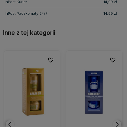
InPost Kurier
14,99 zł
InPost Paczkomaty 24/7
14,99 zł
Inne z tej kategorii
ionych
ionych
Do ulubionych
Do ulubionych
Do ulubio
Do ulubio