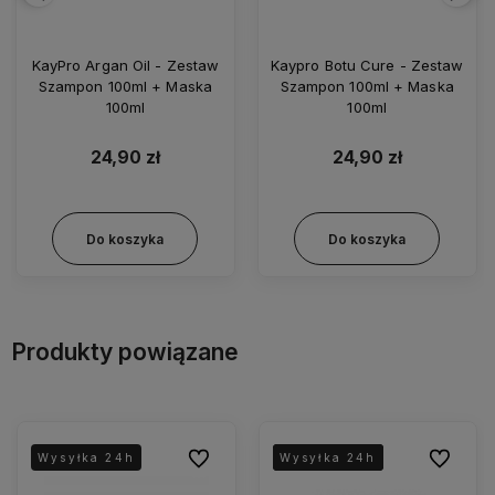
KayPro Argan Oil - Zestaw
Kaypro Botu Cure - Zestaw
Szampon 100ml + Maska
Szampon 100ml + Maska
100ml
100ml
24,90 zł
24,90 zł
Do koszyka
Do koszyka
Produkty powiązane
Do ulubionych
Do ulubio
Wysyłka 24h
Wysyłka 24h
Wysyłka 24h
Wysyłka 24h