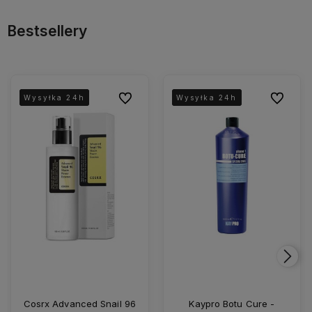
Bestsellery
Do ulubionych
Do ulubio
Wysyłka 24h
Wysyłka 24h
Wysyłka 24h
Wysyłka 24h
Wysyłka 24h
Wysyłka 24h
Cosrx Advanced Snail 96
Kaypro Botu Cure -