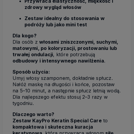
Przywraca elastyczność, miękkość i
zdrowy wygląd włosów
Zestaw idealny do stosowania w
podróży lub jako mini test
Dla kogo?
Dla osób z
włosami zniszczonymi, suchymi,
matowymi, po koloryzacji, prostowaniu lub
trwałej ondulacji
, które potrzebują
odbudowy i intensywnego nawilżenia
.
Sposób użycia:
Umyj włosy szamponem, dokładnie spłucz.
Nałóż maskę na długości i końce, pozostaw
na 5–10 minut, a następnie spłucz letnią wodą.
Dla najlepszego efektu stosuj 2–3 razy w
tygodniu.
Dlaczego warto?
Zestaw KayPro Keratin Special Care
to
kompaktowa i skuteczna kuracja
keratynowa
, która przywraca włosom
siłę,