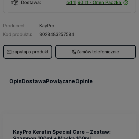
Dostawa:
od 11,90 zł
- Orlen Paczka
Producent:
KayPro
Kod produktu:
8028483257584
zapytaj o produkt
Zamów telefonicznie
Opis
Dostawa
Powiązane
Opinie
KayPro Keratin Special Care – Zestaw:
Szampon 100ml + Maska 100ml