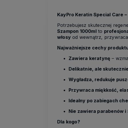
KayPro Keratin Special Care 
Potrzebujesz skutecznej regen
Szampon 1000ml
to
profesjon
włosy
od wewnątrz, przywracają
Najważniejsze cechy produktu
Zawiera keratynę
– wzmac
Delikatnie, ale skuteczn
Wygładza, redukuje pusz
Przywraca miękkość, elas
Idealny po zabiegach ch
Nie zawiera parabenów i 
Dla kogo?