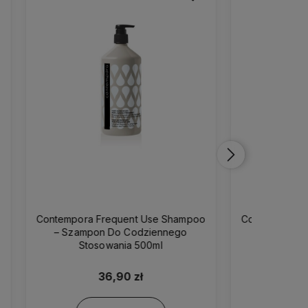
hampoo
Contempora Moisturizing - Szampon
Contemp
ego
Nawilżający Do Włosów 500ml
Sza
42,99 zł