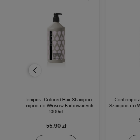
hampoo –
Contempora Dry Hair Shampoo –
Contem
wanych
Szampon do Włosów Suchych 1000ml
– 
55,90 zł