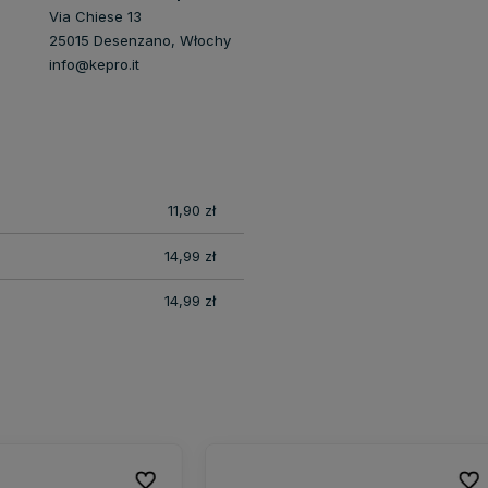
Via Chiese 13
25015 Desenzano, Włochy
info@kepro.it
nych
11,90 zł
14,99 zł
14,99 zł
Do ulubionych
Do ulubionych