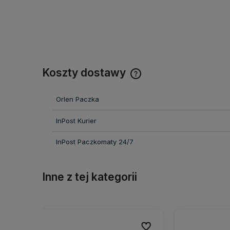
Koszty dostawy
Cena nie zawiera ewentual
Orlen Paczka
kosztów płatności
InPost Kurier
InPost Paczkomaty 24/7
Inne z tej kategorii
Do ulubionych
Do ulubionych
Do ulubionych
Do ulubionych