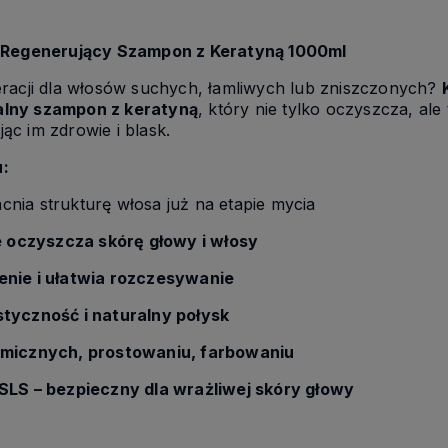
– Regenerujący Szampon z Keratyną 1000ml
eracji dla włosów suchych, łamliwych lub zniszczonych?
alny szampon z keratyną
, który nie tylko oczyszcza, al
c im zdrowie i blask.
:
nia strukturę włosa już na etapie mycia
ie oczyszcza skórę głowy i włosy
enie i ułatwia rozczesywanie
tyczność i naturalny połysk
emicznych, prostowaniu, farbowaniu
SLS – bezpieczny dla wrażliwej skóry głowy