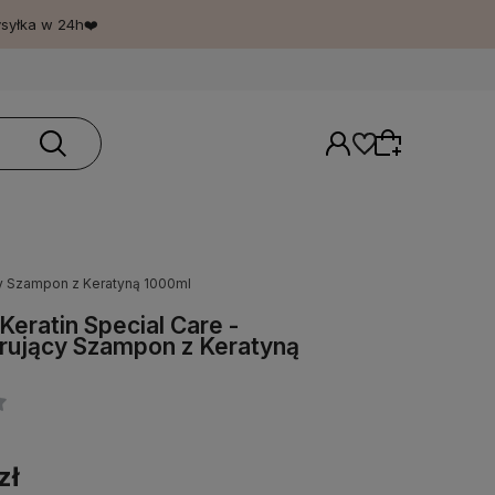
ysyłka w 24h❤️
cy Szampon z Keratyną 1000ml
Wybierz coś dla siebie z naszej aktualnej
Keratin Special Care -
oferty lub zaloguj się, aby przywrócić dodane
ujący Szampon z Keratyną
produkty do listy z poprzedniej sesji.
zł