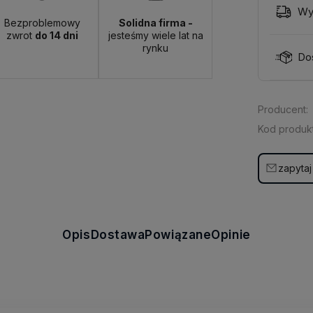
Wy
Bezproblemowy
Solidna firma -
zwrot
do 14 dni
jesteśmy wiele lat na
rynku
Do
Producent:
Kod produkt
zapytaj
Opis
Dostawa
Powiązane
Opinie