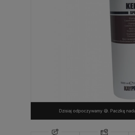
Dzisiaj odpoczywamy 😅. Paczkę nada