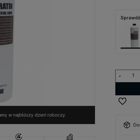
Sprawdź
-
my w najbliższy dzień roboczy.
Do