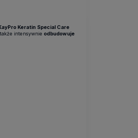
KayPro Keratin Special Care
e także intensywnie
odbudowuje