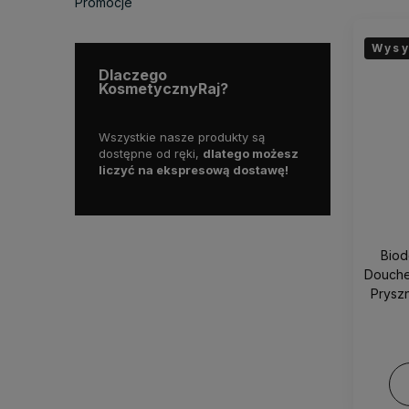
Promocje
Wysy
Dlaczego
KosmetycznyRaj?
dukty
Wszystkie nasze produkty są
Dostarczamy pr
i.
dostępne od ręki,
dlatego możesz
najwyższej jakoś
liczyć na ekspresową dostawę!
Biod
Douche
Prysz