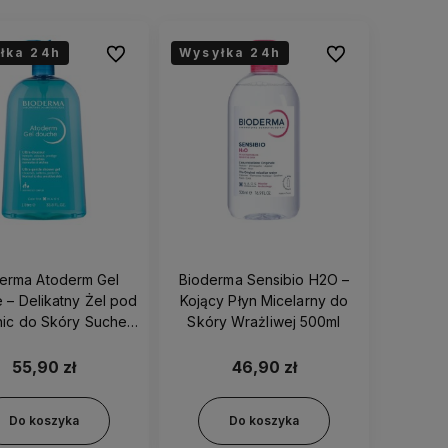
łka 24h
Wysyłka 24h
Do ulubionych
Do ulubionych
odukty
Wszystkie nasze produkty są
ci.
dostępne od ręki,
dlatego możesz
liczyć na ekspresową dostawę!
erma Atoderm Gel
Bioderma Sensibio H2O –
 – Delikatny Żel pod
Kojący Płyn Micelarny do
nic do Skóry Suchej
Skóry Wrażliwej 500ml
1000ml
55,90 zł
46,90 zł
Do koszyka
Do koszyka