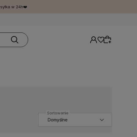
ysyłka w 24h❤️
Wybierz coś dla siebie z naszej aktualnej
oferty lub zaloguj się, aby przywrócić dodane
produkty do listy z poprzedniej sesji.